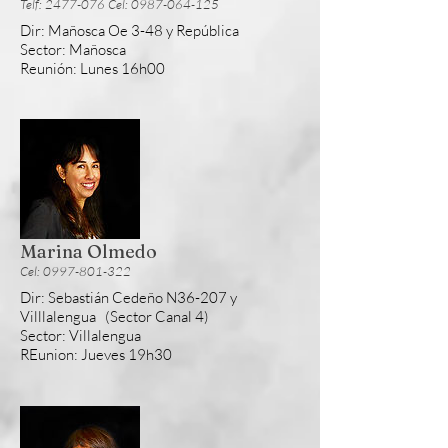
Telf: 2477-076 Cel: 0987-064-125
Dir: Mañosca Oe 3-48 y República
Sector: Mañosca
Reunión: Lunes 16h00
Marina Olmedo
Cel: 0997-801-322
Dir: Sebastián Cedeño N36-207 y
Villlalengua (Sector Canal 4)
Sector: Villalengua
REunion: Jueves 19h30