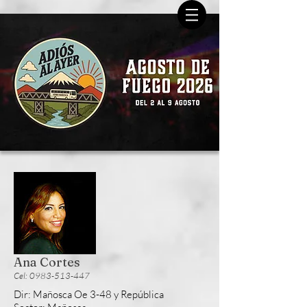
Ana Cortes
Cel: 0983-513-447
Dir: Mañosca Oe 3-48 y República