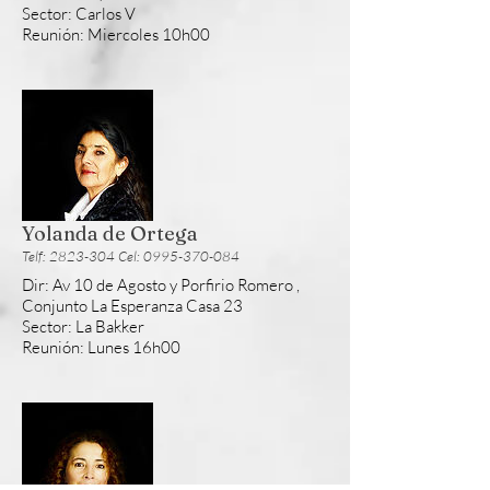
Sector: Carlos V
Reunión
: Miercoles 10h00
Yolanda de Ortega
Telf: 2823-304 Cel: 0995-370-084
Dir: Av 10 de Agosto y Porfirio Romero ,
Conjunto La Esperanza Casa 23
Sector: La Bakker
Reunión
: Lunes 16h00