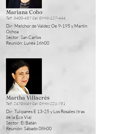
Mariana Cobo
Telf: 3400-457 Cel: 0998-127-444
Dir: Melchor de Valdez Oe 9-195 y Martín
Ochoa
Sector: San Carlos
Reunión: Lunes 16h00
Martha Villacrés
Telf: 2470-649 Cel: 0998-221-751
Dir: Tulipanes E 13-25 y Los Rosales (tras
de la Eco Vía)
Sector: El Batán
Reunión: Sábado 08h00