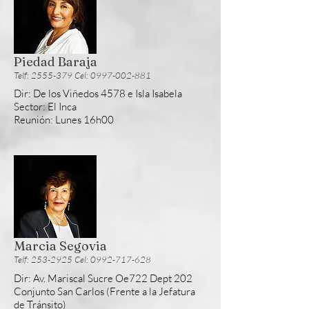
Piedad Baraja
Telf: 2555-379 Cel: 0997-002-881
Dir: De los Viñedos 4578 e Isla Isabela
Sector: El Inca
Reunión
: Lunes 16h00
Marcia Segovia
Telf: 253-2925 Cel: 0992-717-628
Dir: Av. Mariscal Sucre Oe722 Dept 202
Conjunto San Carlos (Frente a la Jefatura
de Tránsito)