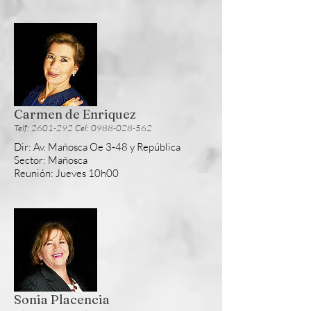
Carmen de Enriquez
Telf: 2601-292 Cel: 0988-028-562
Dir: Av. Mañosca Oe 3-48 y República
Sector: Mañosca
Reunión: Jueves 10h00
Sonia Placencia