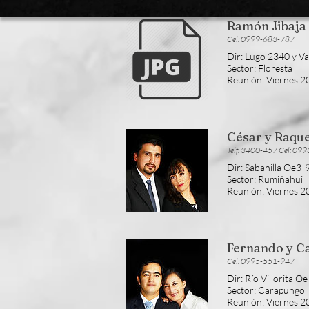
Ramón Jibaja
Cel: 0999-683-787
Dir: Lugo 2340 y Va
Sector: Floresta
Reunión: Viernes 
César y Raqu
Telf: 3400-457 Cel: 09
Dir: Sabanilla Oe3-
Sector: Rumiñahui
Reunión: Viernes 
Fernando y C
Cel: 0995-551-947
Dir: Río Villorita O
Sector: Carapungo
Reunión: Viernes 