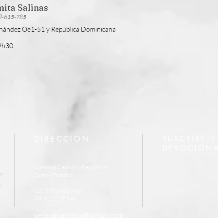
ita Salinas
99-615-785
rnández Oe1-51 y República Dominicana
19h30
DIRECCIÓN
SUSCRÍBETE
DEVOCIONA
Mañosca Oe3-48 y República /
on
Quito - Ecuador
s
Cel: 0985 765 765
Tel: 02 2259 146
verbomaniosca@gmail.com