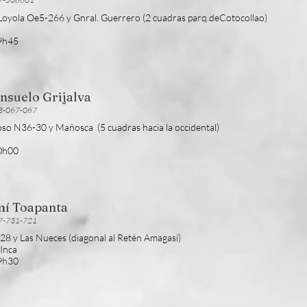
 Loyola Oe5-266 y Gnral. Guerrero (2 cuadras parq.deCotocollao)
19h45
nsuelo Grijalva
983-067-067
so N36-30 y Mañosca (5 cuadras hacia la occidental)
20h00
mí Toapanta
87-731-721
28 y Las Nueces (diagonal al Retén Amagasí)
 Inca
19h30