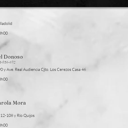
lladolid
20h00
el Donoso
93-856-692
90 y Ave. Real Audiencia Cjto. Los Cerezos Casa 46
20h00
arola Mora
e 12-108 y Río Quijos
20h00