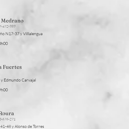
a Medrano
87-472-989
eño N17-37 y Villlalengua
20h00
a Fuertes
 1 y Edmundo Carvajal
19h00
 Roura
90-676-271
N41-48 y Alonso de Torres