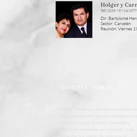
Holger y Carm
Telf: 2035-757 Cel: 09
Dir: Bartolomé He
Sector: Carcelén
Reunión
: Viernes 
QUIENES SOMOS
Visión: mantener una relación intima c
Dios permitiendo que su naturaleza no
gobierne y que su Amor, Santidad y
Poder se manifieste en nosotros, y se
extienda por medio de nosotros al