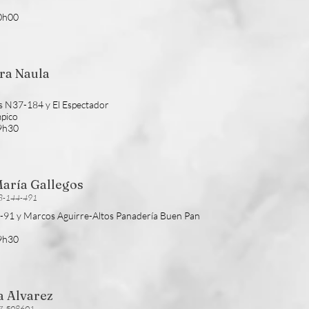
20h00
ara Naula
as N37-184 y El Espectador
mpico
19h30
María Gallegos
98-144-491
47-91 y Marcos Aguirre-Altos Panadería Buen Pan
19h30
ia Alvarez
987-508601