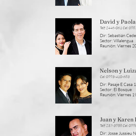
David y Paol
Telf: 2446-061 Cel: 09
Dir: Sebastián Ced
Sector: Villalengua
Reunión: Viernes 
Nelson y Luiz
Cel: 0993-410-683
Dir: Pasaje E Casa
Sector: El Bosque
Reunión: Viernes 
Juan y Karen
Telf: 237-3958 Cel: 09
Dir: Josse Jussieu 