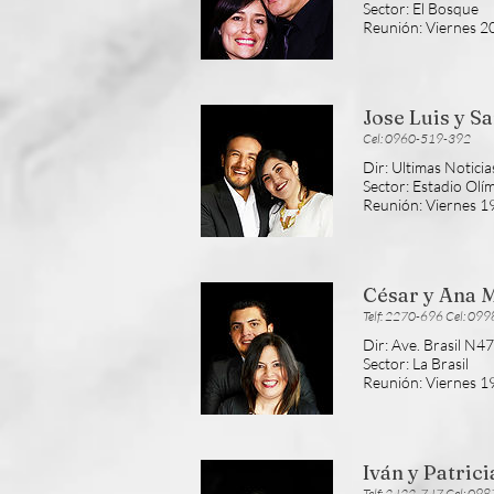
Sector: El Bosque
Reunión: Viernes 
Jose Luis y S
Cel: 0960-519-392
Dir: Ultimas Notici
Sector: Estadio Olí
Reunión
: Viernes 
César y Ana 
Telf: 2270-696 Cel: 09
Dir: Ave. Brasil N
Sector: La Brasil
Reunión
: Viernes 
Iván y Patric
Telf: 2422-747 Cel: 0