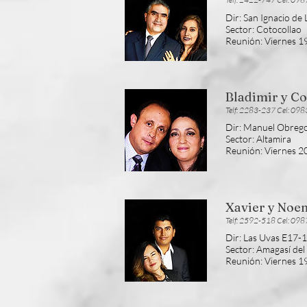
Dir: San Ignacio de
Sector: Cotocollao
Reunión
: Viernes 
Bladimir y Co
Telf: 2283-237 Cel: 0
Dir: Manuel Obrego
Sector: Altamira
Reunión
: Viernes 
Xavier y Noe
Telf: 2592-518 Cel: 09
Dir: Las Uvas E17-1
Sector: Amagasí del
Reunión
: Viernes 